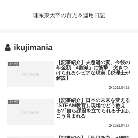
理系東大卒の育児＆運用日記
ikujimania
【記事紹介】夫急逝の妻、今後の
未分類
年金額「4割減」に衝撃…突きつ
けられるシビアな現実【税理士が
解説】
2022.04.19
【記事紹介】日本の未来を変える
未分類
｢STEAM教育｣､現場でどう教え
る?｢自ら課題を立てられる子｣は､
こう育まれる
2022.04.17