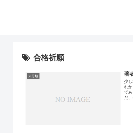
合格祈願
著
未分類
少し
れか
であ
だ、